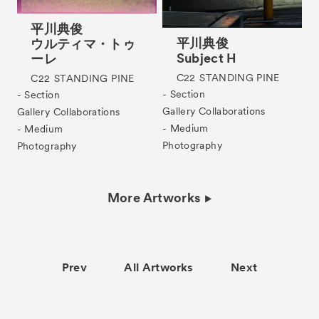
平川典俊
平川典俊
ウルティマ・トゥ
Subject H
ーレ
C22
STANDING PINE
C22
STANDING PINE
- Section
- Section
Gallery Collaborations
Gallery Collaborations
- Medium
- Medium
Photography
Photography
More Artworks
Prev
All Artworks
Next