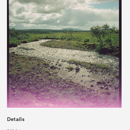
News
お知らせ
Exhibitors
出展ギャラリー一覧
- Gallery Collaborations
- Kyoto Meetings
Artworks
作品一覧
Details
ACK Curates