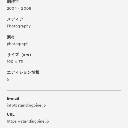
制作年
2004 - 2008
- Public Program
パブリックプログラム
- Talks
トークプログラム
メディア
Photography
- For Kids
キッズプログラム
素材
Special Programs
スペシャルプログラム
photograph
Associated Programs
市内連携プログラム
サイズ（cm）
About
ACKとは
100 × 75
Visitor Information
来場者向け情報
エディション情報
5
Partners
パートナー
Press
プレス
E-mail
Contact
お問い合わせ
info@standingpine.jp
Archive
URL
アーカイブ
https://standingpine.jp