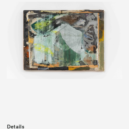
News
お知らせ
Exhibitors
出展ギャラリー一覧
- Gallery Collaborations
- Kyoto Meetings
Artworks
作品一覧
ACK Curates
- Public Program
パブリックプログラム
Details