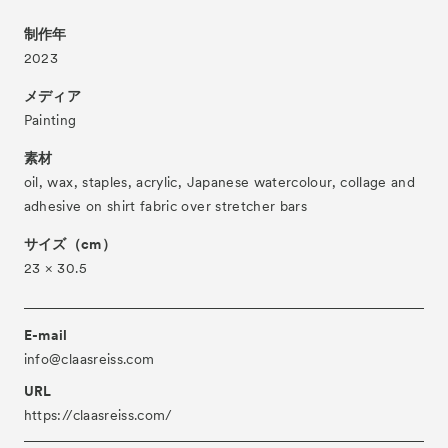
- Talks
トークプログラム
制作年
- For Kids
キッズプログラム
2023
Special Programs
スペシャルプログラム
メディア
Painting
Associated Programs
市内連携プログラム
素材
About
ACKとは
oil, wax, staples, acrylic, Japanese watercolour, collage and
Visitor Information
adhesive on shirt fabric over stretcher bars
来場者向け情報
Partners
サイズ（cm）
パートナー
23 × 30.5
Press
プレス
Contact
お問い合わせ
E-mail
Archive
info@claasreiss.com
アーカイブ
URL
https://claasreiss.com/